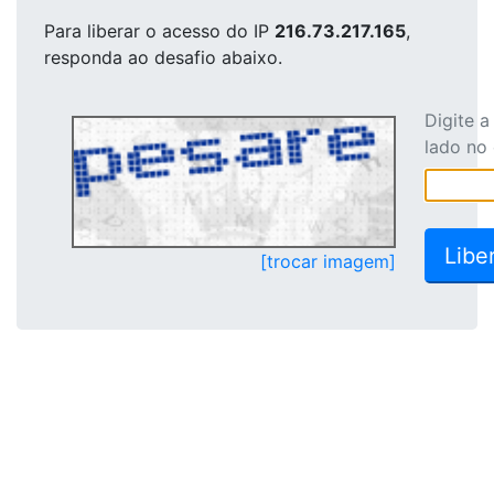
Para liberar o acesso
do IP
216.73.217.165
,
responda ao desafio abaixo.
Digite 
lado no
[trocar imagem]