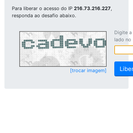
Para liberar o acesso
do IP
216.73.216.227
,
responda ao desafio abaixo.
Digite 
lado no
[trocar imagem]