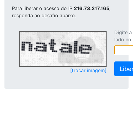
Para liberar o acesso
do IP
216.73.217.165
,
responda ao desafio abaixo.
Digite 
lado no
[trocar imagem]