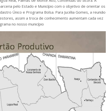
Lagoa Real, Palmas de Monte Alto, Contendas do Sicora. A
arceria pelo Estado e Município com o objetivo de orientar os
astro Único e Programa Bolsa. Para Jucélia Gomes, a reunião
 gestores, assim a troca de conhecimento aumentam cada vez
ograma no nosso município