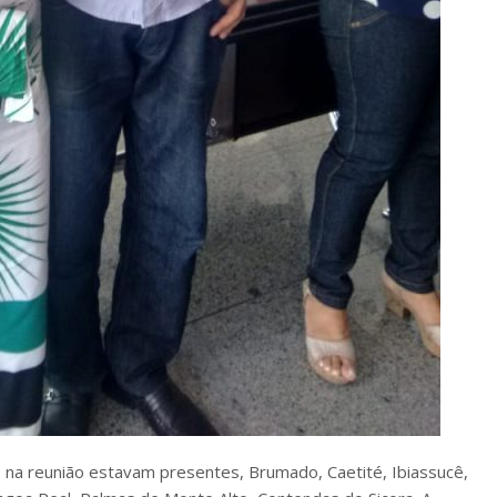
 na reunião estavam presentes, Brumado, Caetité, Ibiassucê,