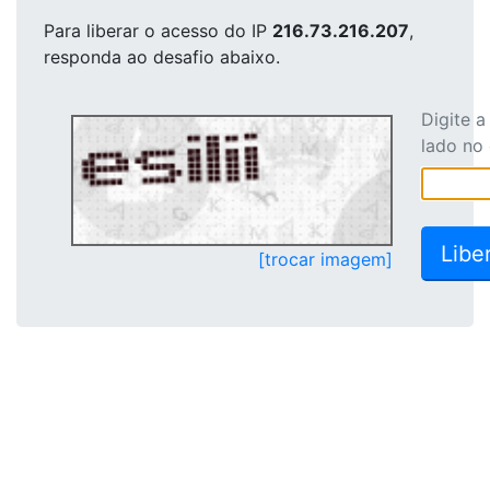
Para liberar o acesso
do IP
216.73.216.207
,
responda ao desafio abaixo.
Digite 
lado no
[trocar imagem]